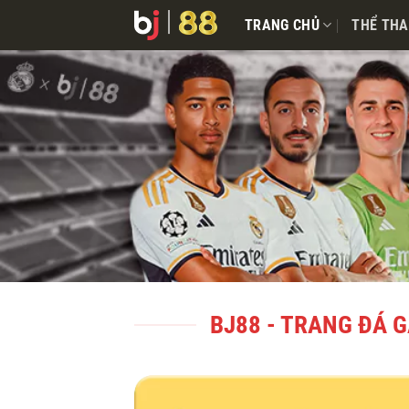
Chuyển
TRANG CHỦ
THỂ TH
đến
nội
dung
BJ88 - TRANG ĐÁ G