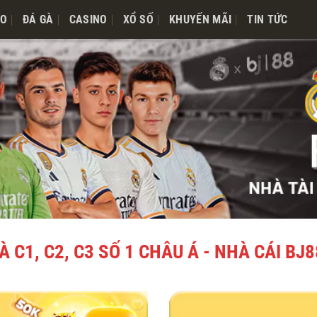
AO
ĐÁ GÀ
CASINO
XỔ SỐ
KHUYẾN MÃI
TIN TỨC
À C1, C2, C3 SỐ 1 CHÂU Á - NHÀ CÁI B