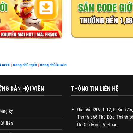
ủ ex88
|
trang chủ tg88
|
trang chủ kuwin
NG DẪN HỘI VIÊN
THÔNG TIN LIÊN HỆ
Địa chỉ: 39A Đ. 12, P. Bình An,
Đăng ký
Thành phố Thủ Đức, Thành p
út tiền
Hồ Chí Minh, Vietnam