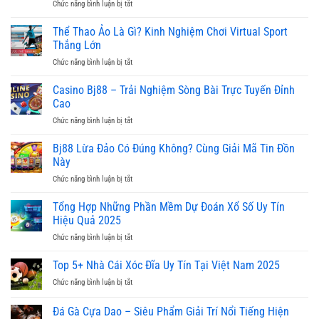
Chức năng bình luận bị tắt
ở
Miền
Chơi
Bầu
Bắc,
Phổ
Cua
Bí
Thể Thao Ảo Là Gì? Kinh Nghiệm Chơi Virtual Sport
Biến
Online
Quyết
Thắng Lớn
Là
Bắt
Chức năng bình luận bị tắt
ở
Gì?
Cầu
Thể
Bộ
Ngon
Thao
Casino Bj88 – Trải Nghiệm Sòng Bài Trực Tuyến Đỉnh
Môn
Ăn
Ảo
Hấp
Cao
Là
Dẫn
Chức năng bình luận bị tắt
ở
Gì?
Với
Casino
Kinh
Nhiều
Bj88
Bj88 Lừa Đảo Có Đúng Không? Cùng Giải Mã Tin Đồn
Nghiệm
Tân
–
Chơi
Này
Thủ
Trải
Virtual
2025
Chức năng bình luận bị tắt
ở
Nghiệm
Sport
Bj88
Sòng
Thắng
Lừa
Tổng Hợp Những Phần Mềm Dự Đoán Xổ Số Uy Tín
Bài
Lớn
Đảo
Trực
Hiệu Quả 2025
Có
Tuyến
Chức năng bình luận bị tắt
ở
Đúng
Đỉnh
Tổng
Không?
Cao
Hợp
Top 5+ Nhà Cái Xóc Đĩa Uy Tín Tại Việt Nam 2025
Cùng
Những
Giải
Chức năng bình luận bị tắt
ở
Phần
Mã
Top
Mềm
Tin
5+
Đá Gà Cựa Dao – Siêu Phẩm Giải Trí Nổi Tiếng Hiện
Dự
Đồn
Nhà