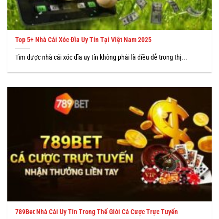
Top 5+ Nhà Cái Xóc Đĩa Uy Tín Tại Việt Nam 2025
Tìm được nhà cái xóc đĩa uy tín không phải là điều dễ trong thị...
789Bet Nhà Cái Uy Tín Trong Thế Giới Cá Cược Trực Tuyến