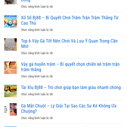
Chức năng bình luận bị tắt
ở
Hướng
Dẫn
Xổ Số Bj88 – Bí Quyết Chơi Trăm Trận Trăm Thắng Từ
Cách
Cao Thủ
Chăm
Chức năng bình luận bị tắt
ở
Sóc
Xổ
Gà
Số
Top 6 Vảy Gà Tốt Nên Chơi Và Lưu Ý Quan Trọng Cần
Đá
Bj88
Hiệu
Nhớ
–
Quả
Chức năng bình luận bị tắt
ở
Bí
Và
Top
Quyết
Thành
6
Vảy gà huyền trâm – Bí quyết chọn chiến kê trăm trận
Chơi
Công
Vảy
Trăm
trăm thắng
Gà
Trận
Chức năng bình luận bị tắt
ở
Tốt
Trăm
Vảy
Nên
Thắng
gà
Tài Xỉu Bj88 – Trò chơi giúp bạn làm giàu nhanh chóng
Chơi
Từ
huyền
Và
Cao
Chức năng bình luận bị tắt
ở
trâm
Lưu
Thủ
Tài
–
Ý
Xỉu
Gà Mắt Chuột – Lý Giải Tại Sao Các Sư Kê Không Ưa
Bí
Quan
Bj88
quyết
Chuộng?
Trọng
–
chọn
Cần
Chức năng bình luận bị tắt
ở
Trò
chiến
Nhớ
Gà
chơi
kê