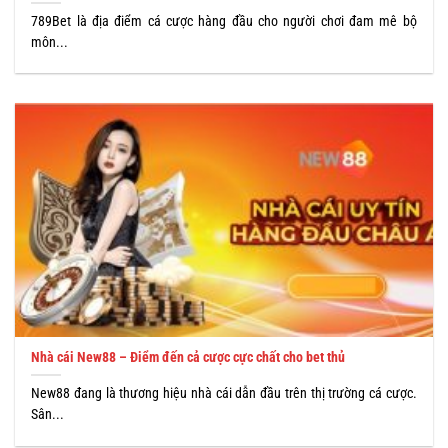
789Bet là địa điểm cá cược hàng đầu cho người chơi đam mê bộ
môn...
Nhà cái New88 – Điểm đến cả cược cực chất cho bet thủ
New88 đang là thương hiệu nhà cái dẫn đầu trên thị trường cá cược.
Sân...