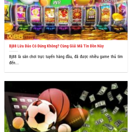
Bj88 Lừa Đảo Có Đúng Không? Cùng Giải Mã Tin Đồn Này
Bj88 là sân chơi trực tuyến hàng đầu, đã được nhiều game thủ tìm
đến...