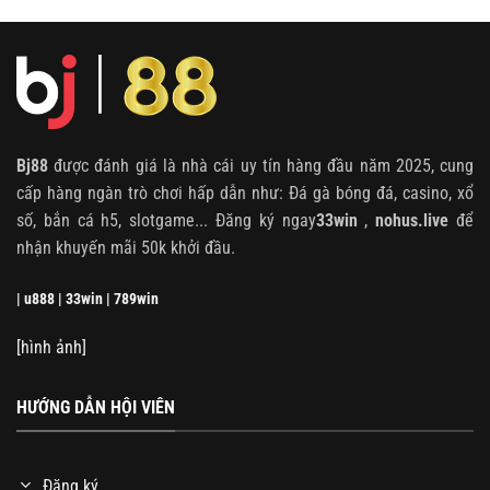
Bj88
được đánh giá là nhà cái uy tín hàng đầu năm 2025, cung
cấp hàng ngàn trò chơi hấp dẫn như: Đá gà bóng đá, casino, xổ
số, bắn cá h5, slotgame... Đăng ký ngay
33win
,
nohus.live
để
nhận khuyến mãi 50k khởi đầu.
|
u888
|
33win
|
789win
[hình ảnh]
HƯỚNG DẪN HỘI VIÊN
Đăng ký