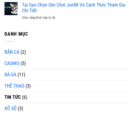
Ký
Tại Sao Chọn Sân Chơi Jun88 Và Cách Thức Tham Gia
cả
Kubet
cược
Chi Tiết
–
cực
Chức năng bình luận bị tắt
ở
Chơi
chất
Tại
Game
cho
Sao
Thỏa
bet
Chọn
DANH MỤC
Sức
thủ
Sân
Với
Chơi
Vài
Jun88
Bước
BẮN CÁ
(2)
Và
Đơn
Cách
Giản
CASINO
(5)
Thức
Tham
Gia
ĐÁ GÀ
(11)
Chi
Tiết
THỂ THAO
(3)
TIN TỨC
(6)
XỔ SỐ
(3)