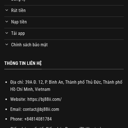
Rút tiền
Nạp tiền
Tải app
Chính sách bảo mật
THÔNG TIN LIÊN HỆ
Địa chỉ: 39A Đ. 12, P. Bình An, Thành phố Thủ Đức, Thành phố
Hồ Chí Minh, Vietnam
Website:
https://bj88ii.com/
Email:
contact@bj88ii.com
Phone: +84814081784