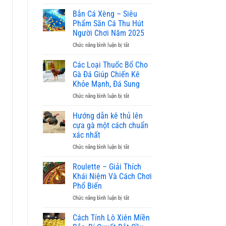
Tìm
Kinh
hiệu
Ra
Nghiệm
Bắn Cá Xèng – Siêu
quả
Quy
Chơi
Phẩm Săn Cá Thu Hút
Luật
Đá
Người Chơi Năm 2025
Tài
Gà
Chức năng bình luận bị tắt
ở
Xỉu
Trực
Bắn
Đánh
Tuyến
Cá
Đâu
Các Loại Thuốc Bổ Cho
Xèng
Thắng
Gà Đá Giúp Chiến Kê
–
Đó
Khỏe Mạnh, Đá Sung
Siêu
Từ
Chức năng bình luận bị tắt
ở
Phẩm
Cao
Các
Săn
Thủ
Loại
Cá
Hướng dẫn kê thủ lên
Thuốc
Thu
cựa gà một cách chuẩn
Bổ
Hút
xác nhất
Cho
Người
Chức năng bình luận bị tắt
ở
Gà
Chơi
Hướng
Đá
Năm
dẫn
Giúp
Roulette – Giải Thích
2025
kê
Chiến
Khái Niệm Và Cách Chơi
thủ
Kê
Phổ Biến
lên
Khỏe
Chức năng bình luận bị tắt
ở
cựa
Mạnh,
Roulette
gà
Đá
–
một
Cách Tính Lô Xiên Miền
Sung
Giải
cách