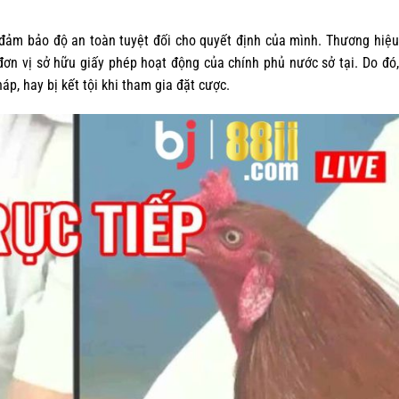
 đảm bảo độ an toàn tuyệt đối cho quyết định của mình. Thương hiệu
đơn vị sở hữu giấy phép hoạt động của chính phủ nước sở tại. Do đó,
áp, hay bị kết tội khi tham gia đặt cược.