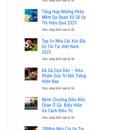
Chức năng bình luận bị tắt
ở
Sòng
Lớn
Bj88
Bài
Lừa
Trực
Tổng Hợp Những Phần
Đảo
Tuyến
Mềm Dự Đoán Xổ Số Uy
Có
Đỉnh
Tín Hiệu Quả 2025
Đúng
Cao
Chức năng bình luận bị tắt
ở
Không?
Tổng
Cùng
Hợp
Giải
Top 5+ Nhà Cái Xóc Đĩa
Những
Mã
Uy Tín Tại Việt Nam
Phần
Tin
2025
Mềm
Đồn
Chức năng bình luận bị tắt
ở
Dự
Này
Top
Đoán
5+
Xổ
Đá Gà Cựa Dao – Siêu
Nhà
Số
Phẩm Giải Trí Nổi Tiếng
Cái
Uy
Hiện Nay
Xóc
Tín
Chức năng bình luận bị tắt
ở
Đĩa
Hiệu
Đá
Uy
Quả
Gà
Tín
Bệnh Chướng Diều Khô
2025
Cựa
Tại
Chân Ở Gà: Biểu Hiện
Dao
Việt
Và Cách Điều Trị
–
Nam
Chức năng bình luận bị tắt
ở
Siêu
2025
Bệnh
Phẩm
Chướng
Giải
789Bet Nhà Cái Uy Tín