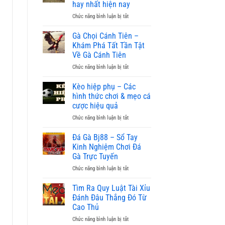
Sư
hay nhất hiện nay
gì?
Kê
Chức năng bình luận bị tắt
ở
Bí
Không
Khám
quyết
Ưa
phá
chơi
Gà Chọi Cánh Tiên –
Chuộng?
chi
bắn
Khám Phá Tất Tần Tật
tiết
cá
Về Gà Cánh Tiên
những
online
Chức năng bình luận bị tắt
ở
giống
hiệu
Gà
gà
quả?
Chọi
chọi
Kèo hiệp phụ – Các
Cánh
hay
hình thức chơi & mẹo cá
Tiên
nhất
cược hiệu quả
–
hiện
Chức năng bình luận bị tắt
ở
Khám
nay
Kèo
Phá
hiệp
Tất
Đá Gà Bj88 – Sổ Tay
phụ
Tần
Kinh Nghiệm Chơi Đá
–
Tật
Gà Trực Tuyến
Các
Về
Chức năng bình luận bị tắt
ở
hình
Gà
Đá
thức
Cánh
Gà
chơi
Tìm Ra Quy Luật Tài Xỉu
Tiên
Bj88
&
Đánh Đâu Thắng Đó Từ
–
mẹo
Cao Thủ
Sổ
cá
Chức năng bình luận bị tắt
ở
Tay
cược