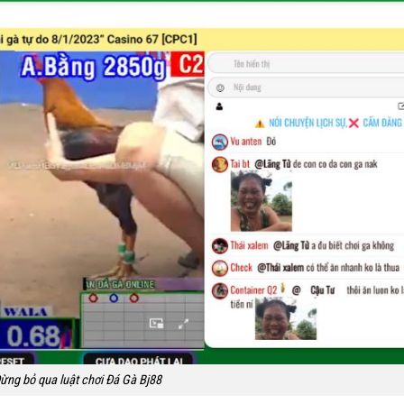
ừng bỏ qua luật chơi Đá Gà Bj88