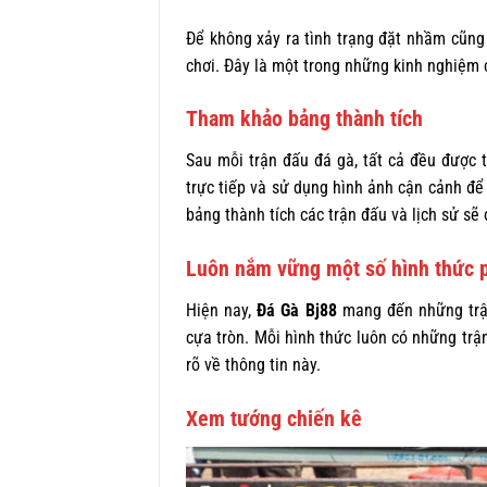
Để không xảy ra tình trạng đặt nhầm cũng
chơi. Đây là một trong những kinh nghiệm
Tham khảo bảng thành tích
Sau mỗi trận đấu đá gà, tất cả đều được
trực tiếp và sử dụng hình ảnh cận cảnh để
bảng thành tích các trận đấu và lịch sử sẽ
Luôn nắm vững một số hình thức 
Hiện nay,
Đá Gà Bj88
mang đến những trận
cựa tròn. Mỗi hình thức luôn có những trậ
rõ về thông tin này.
Xem tướng chiến kê