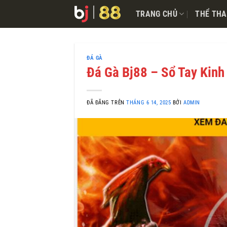
Chuyển
TRANG CHỦ
THỂ TH
đến
nội
dung
ĐÁ GÀ
Đá Gà Bj88 – Sổ Tay Kin
ĐÃ ĐĂNG TRÊN
THÁNG 6 14, 2025
BỞI
ADMIN