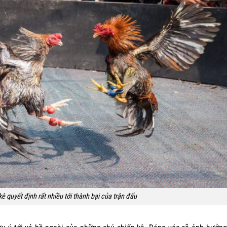
ê quyết định rất nhiều tới thành bại của trận đấu