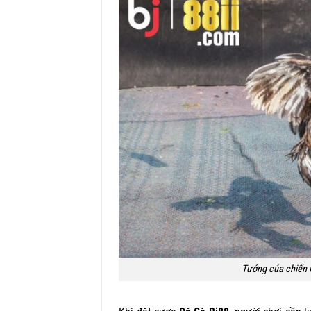
Tướng của chiến k