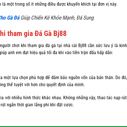
là một trong số ít những điều được khuyến khích tại đơn vị này.
ho Gà Đá
Giúp Chiến Kê Khỏe Mạnh, Đá Sung
hi tham gia Đá Gà Bj88
gười chơi khi tham gia đá gà tại nhà cái Bj88 cần sức lưu ý là kinh
iúp anh em đạt hiệu quả tối đa khi vào tiền trận đấu hấp dẫn:
a một lựa chọn phù hợp để đảm bảo nguồn vốn của bản thân. Do đó,
ng thể tuyệt vời hơn cho quyết định của mình.
ia với nhiều hình thức khác nhau. Không những vậy, thao tác nạp rút
út ngắn thời gian lãng phí khi đặt cược.