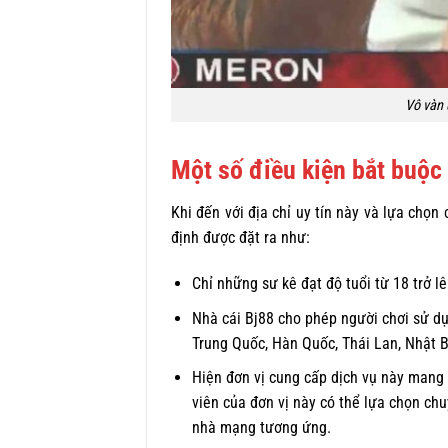
Vô vàn 
Một số điều kiện bắt buộc
Khi đến với địa chỉ uy tín này và lựa chọ
định được đặt ra như:
Chỉ những sư kê đạt độ tuổi từ 18 trở l
Nhà cái Bj88 cho phép người chơi sử dụ
Trung Quốc, Hàn Quốc, Thái Lan, Nhật 
Hiện đơn vị cung cấp dịch vụ này mang 
viên của đơn vị này có thể lựa chọn chu
nhà mạng tương ứng.